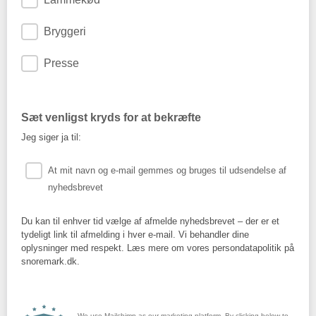
Bryggeri
Presse
Sæt venligst kryds for at bekræfte
Jeg siger ja til:
At mit navn og e-mail gemmes og bruges til udsendelse af
nyhedsbrevet
Du kan til enhver tid vælge af afmelde nyhedsbrevet – der er et
tydeligt link til afmelding i hver e-mail. Vi behandler dine
oplysninger med respekt. Læs mere om vores persondatapolitik på
snoremark.dk.
We use Mailchimp as our marketing platform. By clicking below to